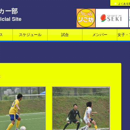
よくある
カー部
icial Site
ス
スケジュール
試合
メンバー
女子・
C