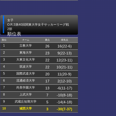
女子
O.R.S第40回関東大学女子サッカーリーグ戦
2部
順位表
順位
チーム
勝点
得失点
1
立教大学
26
16(22-6)
2
東海大学
23
9(22-13)
3
大東文化大学
22
12(23-11)
4
筑波大学
22
10(21-11)
5
国際武道大学
20
11(20-9)
6
流通経済大学
17
2(12-10)
7
尚美学園大学
13
-6(11-17)
8
上武大学
7
-10(8-18)
9
武蔵丘短期大学
5
-14(4-18)
10
城西大学
3
-30(7-37)