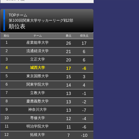
TOPチーム
第100回関東大学サッカーリーグ戦2部
順位表
順位
チーム
勝点
得失点
1
産業能率大学
26
17
2
流通経済大学
21
6
3
立正大学
20
6
4
城西大学
17
-6
5
東京国際大学
15
3
6
関東学院大学
14
4
7
立教大学
13
-1
8
慶應義塾大学
13
-2
9
神奈川大学
13
-7
10
専修大学
12
-4
11
明治学院大学
11
-6
12
拓殖大学
7
-10