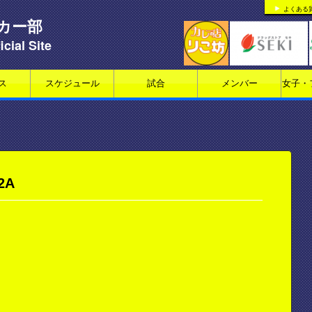
よくある
カー部
icial Site
ス
スケジュール
試合
メンバー
女子・
2A