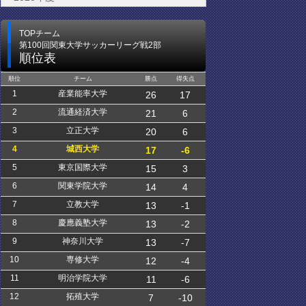
TOPチーム
第100回関東大学サッカーリーグ戦2部
順位表
順位
チーム
勝点
得失点
1
産業能率大学
26
17
2
流通経済大学
21
6
3
立正大学
20
6
4
城西大学
17
-6
5
東京国際大学
15
3
6
関東学院大学
14
4
7
立教大学
13
-1
8
慶應義塾大学
13
-2
9
神奈川大学
13
-7
10
専修大学
12
-4
11
明治学院大学
11
-6
12
拓殖大学
7
-10