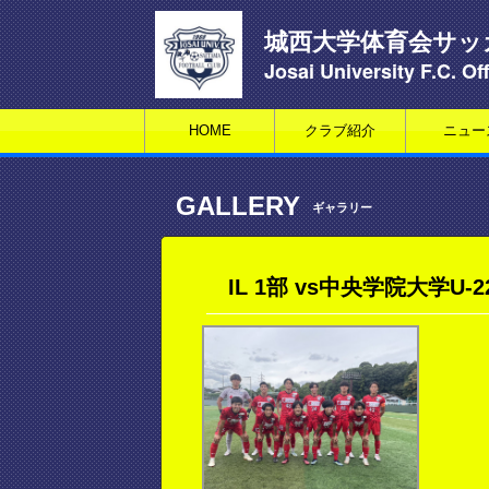
城西大学体育会サッ
Josai University F.C. Off
HOME
クラブ紹介
ニュー
GALLERY
ギャラリー
IL 1部 vs中央学院大学U-2