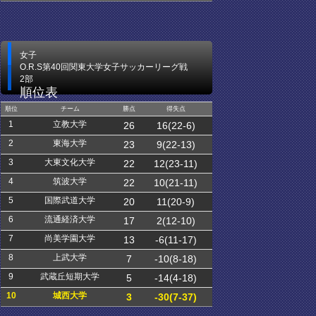
女子
O.R.S第40回関東大学女子サッカーリーグ戦
2部
順位表
順位
チーム
勝点
得失点
1
立教大学
26
16(22-6)
2
東海大学
23
9(22-13)
3
大東文化大学
22
12(23-11)
4
筑波大学
22
10(21-11)
5
国際武道大学
20
11(20-9)
6
流通経済大学
17
2(12-10)
7
尚美学園大学
13
-6(11-17)
8
上武大学
7
-10(8-18)
9
武蔵丘短期大学
5
-14(4-18)
10
城西大学
3
-30(7-37)