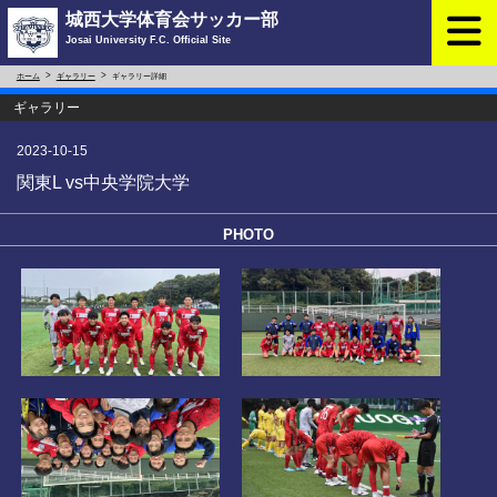
城西大学体育会サッカー部
Josai University F.C. Official Site
ホーム
ギャラリー
ギャラリー詳細
ギャラリー
2023-10-15
関東L vs中央学院大学
PHOTO