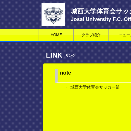
城西大学体育会サッ
Josai University F.C. Off
HOME
クラブ紹介
ニュー
LINK
リンク
note
・
城西大学体育会サッカー部