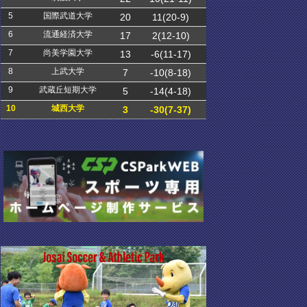
5
国際武道大学
20
11(20-9)
6
流通経済大学
17
2(12-10)
7
尚美学園大学
13
-6(11-17)
8
上武大学
7
-10(8-18)
9
武蔵丘短期大学
5
-14(4-18)
10
城西大学
3
-30(7-37)