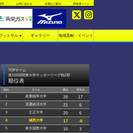
質問
お問い合わせ
交通のご案内
関係者ページ
フットサル
ギャラリー
地域貢献・イベント
▼
TOPチーム
第100回関東大学サッカーリーグ戦2部
順位表
順位
チーム
勝点
得失点
1
産業能率大学
26
17
2
流通経済大学
21
6
3
立正大学
20
6
4
城西大学
17
-6
5
東京国際大学
15
3