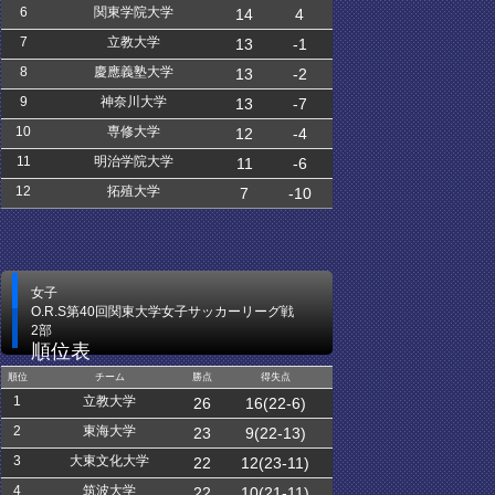
6
関東学院大学
14
4
7
立教大学
13
-1
8
慶應義塾大学
13
-2
9
神奈川大学
13
-7
10
専修大学
12
-4
11
明治学院大学
11
-6
12
拓殖大学
7
-10
女子
O.R.S第40回関東大学女子サッカーリーグ戦
2部
順位表
順位
チーム
勝点
得失点
1
立教大学
26
16(22-6)
2
東海大学
23
9(22-13)
3
大東文化大学
22
12(23-11)
4
筑波大学
22
10(21-11)