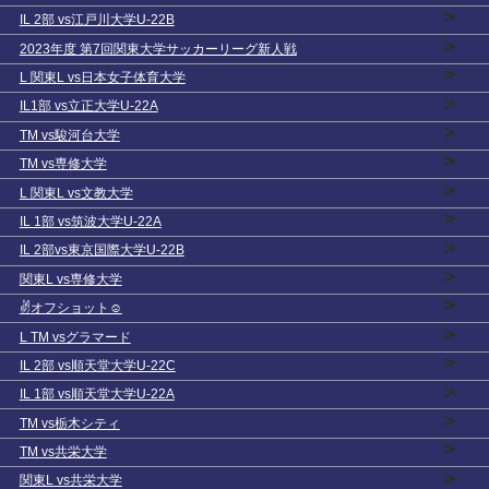
>
IL 2部 vs江戸川大学U-22B
>
2023年度 第7回関東大学サッカーリーグ新人戦
>
L 関東L vs日本女子体育大学
>
IL1部 vs立正大学U-22A
>
TM vs駿河台大学
>
TM vs専修大学
>
L 関東L vs文教大学
>
IL 1部 vs筑波大学U-22A
>
IL 2部vs東京国際大学U-22B
>
関東L vs専修大学
>
✌️オフショット☺️
>
L TM vsグラマード
>
IL 2部 vs順天堂大学U-22C
>
IL 1部 vs順天堂大学U-22A
>
TM vs栃木シティ
>
TM vs共栄大学
>
関東L vs共栄大学