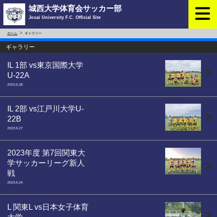
城西大学体育会サッカー部
Josai University F.C. Official Site
ホーム
ギャラリー
ギャラリー
IL 1部 vs東京国際大学
>
U-22A
2023.5.28
IL 2部 vs江戸川大学U-
>
22B
2023.5.27
2023年度 第7回関東大
学サッカーリーグ新人
>
戦
2023.5.24
L 関東L vs日本女子体育
>
大学