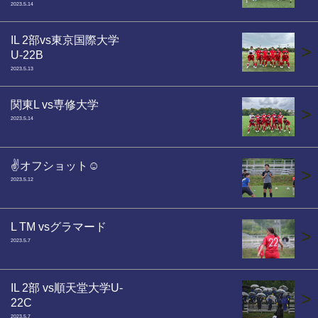
2023.5.14
IL 2部vs東京国際大学
>
U-22B
2023.5.13
関東L vs専修大学
>
2023.5.14
✌️オフショット☺️
>
2023.5.12
L TM vsグラマード
>
2023.5.7
IL 2部 vs順天堂大学U-
>
22C
2023.5.7