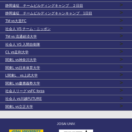
>
静岡遠征 チームビルディングキャンプ ２日目
>
静岡遠征 チームビルディングキャンキャンプ 1日目
>
TM vs大里FC
>
社会人 VS チーム・ニッポン
>
TM vs 流通経済大学
>
社会人 VS 入間自衛隊
>
CL vs足利大学
>
関東L vs神奈川大学
>
関東L vs日本体育大学
>
L関東L vs上武大学
>
関東L vs慶應義塾大学
>
社会人リーグ vsFC forza
>
社会人 vs川越FUTURE
>
関東L vs立正大学
JOSAI UNIV.