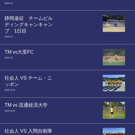
2025.2.6
静岡遠征 チームビル
ディングキャンキャン
>
プ 1日目
2025.2.6
TM vs大里FC
>
2025.2.3
社会人 VS チーム・ニ
>
ッポン
2024.11.24
TM vs 流通経済大学
>
2024.11.24
社会人 VS 入間自衛隊