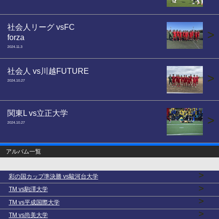
社会人リーグ vsFC
>
forza
2024.11.3
社会人 vs川越FUTURE
>
2024.10.27
関東L vs立正大学
>
2024.10.27
アルバム一覧
>
彩の国カップ準決勝 vs駿河台大学
>
TM vs駒澤大学
>
TM vs平成国際大学
>
TM vs尚美大学