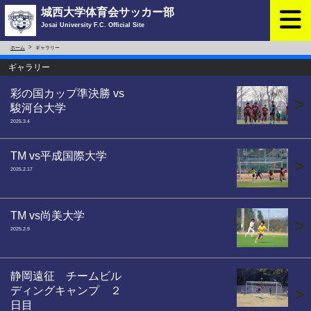
城西大学体育会サッカー部
Josai University F.C. Official Site
ホーム
ギャラリー
ギャラリー
彩の国カップ準決勝 vs
>
駿河台大学
2025.3.4
TM vs平成国際大学
>
2025.2.17
TM vs尚美大学
>
2025.2.9
静岡遠征 チームビル
ディングキャンプ ２
>
日目