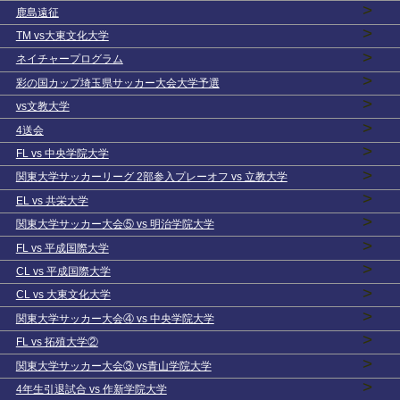
>
鹿島遠征
>
TM vs大東文化大学
>
ネイチャープログラム
>
彩の国カップ埼玉県サッカー大会大学予選
>
vs文教大学
>
4送会
>
FL vs 中央学院大学
>
関東大学サッカーリーグ 2部参入プレーオフ vs 立教大学
>
EL vs 共栄大学
>
関東大学サッカー大会⑤ vs 明治学院大学
>
FL vs 平成国際大学
>
CL vs 平成国際大学
>
CL vs 大東文化大学
>
関東大学サッカー大会④ vs 中央学院大学
>
FL vs 拓殖大学②
>
関東大学サッカー大会③ vs青山学院大学
>
4年生引退試合 vs 作新学院大学