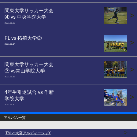
関東大学サッカー大会
>
④ vs 中央学院大学
2021.11.20
FL vs 拓殖大学②
>
2021.11.14
関東大学サッカー大会
>
③ vs青山学院大学
2021.11.13
4年生引退試合 vs 作新
>
学院大学
2021.11.7
アルバム一覧
>
TM vs大宮アルディージャY