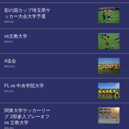
彩の国カップ埼玉県サ
>
ッカー大会大学予選
2022.2.23
vs文教大学
>
2022.2.9
4送会
>
2021.12.12
FL vs 中央学院大学
>
2021.12.5
関東大学サッカーリー
グ 2部参入プレーオフ
>
vs 立教大学
2021.12.4