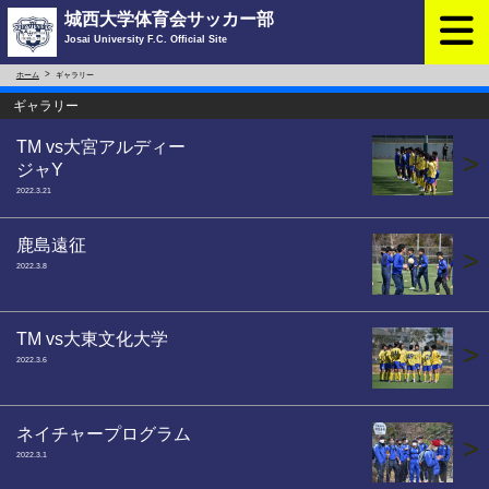
城西大学体育会サッカー部
Josai University F.C. Official Site
ホーム
ギャラリー
ギャラリー
TM vs大宮アルディー
>
ジャY
2022.3.21
鹿島遠征
>
2022.3.8
TM vs大東文化大学
>
2022.3.6
ネイチャープログラム
>
2022.3.1