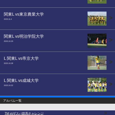
関東L vs東京農業大学
>
2023.11.4
関東L vs明治学院大学
>
2023.10.29
L 関東L vs帝京大学
>
2023.10.28
L 関東L vs成城大学
>
2023.10.22
アルバム一覧
>
TM vsザスパ群馬チャレンジ