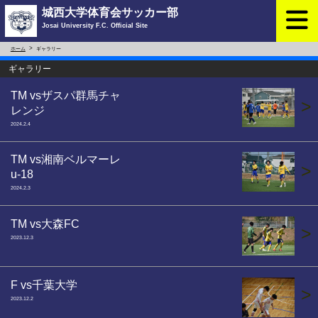
城西大学体育会サッカー部
Josai University F.C. Official Site
ホーム
ギャラリー
ギャラリー
TM vsザスパ群馬チャ
>
レンジ
2024.2.4
TM vs湘南ベルマーレ
>
u-18
2024.2.3
TM vs大森FC
>
2023.12.3
F vs千葉大学
>
2023.12.2