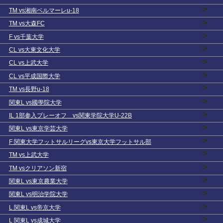
>
TM vs湘南ベルマーレu-18
>
TM vs大森FC
>
F vs千葉大学
>
CL vs大東文化大学
>
CL vs上武大学
>
CL vs平成国際大学
>
TM vs長野u-18
>
関東L vs國學院大学
>
IL 1部参入プレーオフ vs関東学院大学U-22B
>
関東L vs東京学芸大学
>
F 関東大学フットサルリーグvs東京大学フットサル部
>
TM vs上武大学
>
TM vsクリアソン新宿
>
関東L vs東京農業大学
>
関東L vs明治学院大学
>
L 関東L vs帝京大学
>
L 関東L vs成城大学