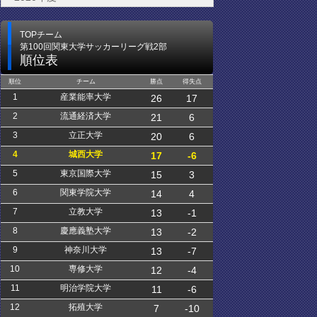
TOPチーム
第100回関東大学サッカーリーグ戦2部
順位表
順位
チーム
勝点
得失点
1
産業能率大学
26
17
2
流通経済大学
21
6
3
立正大学
20
6
4
城西大学
17
-6
5
東京国際大学
15
3
6
関東学院大学
14
4
7
立教大学
13
-1
8
慶應義塾大学
13
-2
9
神奈川大学
13
-7
10
専修大学
12
-4
11
明治学院大学
11
-6
12
拓殖大学
7
-10