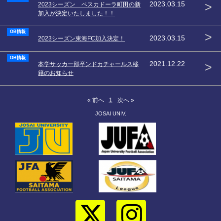
>
2023.03.15
2023シーズン ペスカドーラ町田の新
加入が決定いたしました！！
OB情報
>
2023.03.15
2023シーズン東海FC加入決定！
OB情報
>
2021.12.22
本学サッカー部卒ンドカチャールス移
籍のお知らせ
« 前へ
1
次へ »
JOSAI UNIV.