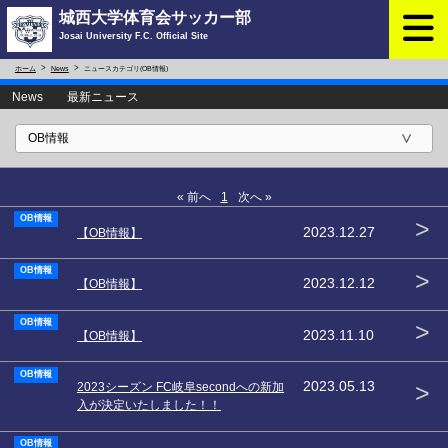
城西大学体育会サッカー部
Josai University F.C. Official Site
ホーム
News
ニュースカテゴリ(OB情報)
News 最新ニュース
« 前へ
1
次へ »
OB情報
>
2023.12.27
【OB情報】
OB情報
>
2023.12.12
【OB情報】
OB情報
>
2023.11.10
【OB情報】
OB情報
>
2023.05.13
2023シーズン FC岐阜secondへの新加
入が決定いたしました！！
OB情報