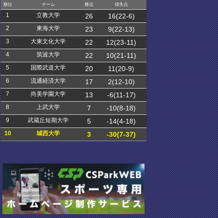
順位
チーム
勝点
得失点
1
立教大学
26
16(22-6)
2
東海大学
23
9(22-13)
3
大東文化大学
22
12(23-11)
4
筑波大学
22
10(21-11)
5
国際武道大学
20
11(20-9)
6
流通経済大学
17
2(12-10)
7
尚美学園大学
13
-6(11-17)
8
上武大学
7
-10(8-18)
9
武蔵丘短期大学
5
-14(4-18)
10
城西大学
3
-30(7-37)