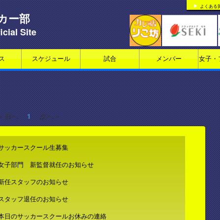
よくある
カー部
icial Site
ス
スケジュール
試合
メンバー
女子・
« 前へ
1
次へ »
サッカースクール生募集
女子部門 新監督就任のお知らせ
新任スタッフのお知らせ
スタッフ退任のお知らせ
本日のサッカースクールお休みの連絡