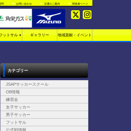
質問
お問い合わせ
交通のご案内
関係者ページ
フットサル
ギャラリー
地域貢献・イベント
▼
カテゴリー
JSAPサッカースクール
OB情報
練習会
女子サッカー
男子サッカー
フットサル
公式戦情報