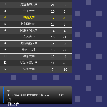
2
流通経済大学
21
6
3
立正大学
20
6
4
城西大学
17
-6
5
東京国際大学
15
3
6
関東学院大学
14
4
7
立教大学
13
-1
8
慶應義塾大学
13
-2
9
神奈川大学
13
-7
10
専修大学
12
-4
11
明治学院大学
11
-6
12
拓殖大学
7
-10
女子
O.R.S第40回関東大学女子サッカーリーグ戦
2部
順位表