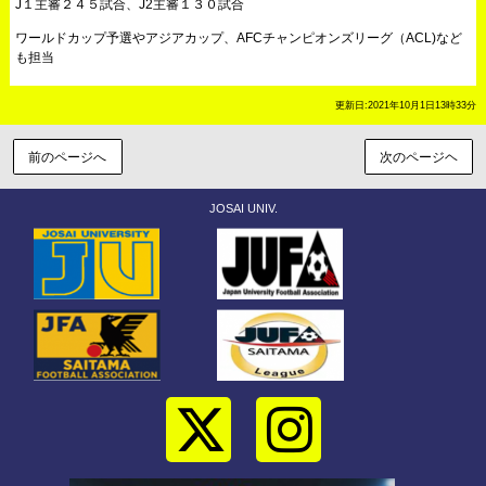
J１主審２４５試合、J2主審１３０試合
ワールドカップ予選やアジアカップ、AFCチャンピオンズリーグ（ACL)など
も担当
更新日:2021年10月1日13時33分
前のページへ
次のページヘ
JOSAI UNIV.