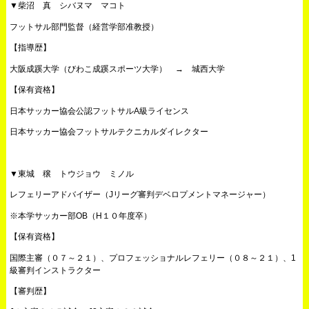
▼柴沼 真 シバヌマ マコト
フットサル部門監督（経営学部准教授）
【指導歴】
大阪成蹊大学（びわこ成蹊スポーツ大学） → 城西大学
【保有資格】
日本サッカー協会公認フットサルA級ライセンス
日本サッカー協会フットサルテクニカルダイレクター
▼東城 穣 トウジョウ ミノル
レフェリーアドバイザー（Jリーグ審判デベロプメントマネージャー）
※本学サッカー部OB（H１０年度卒）
【保有資格】
国際主審（０７～２１）、プロフェッショナルレフェリー（０８～２１）、1
級審判インストラクター
【審判歴】