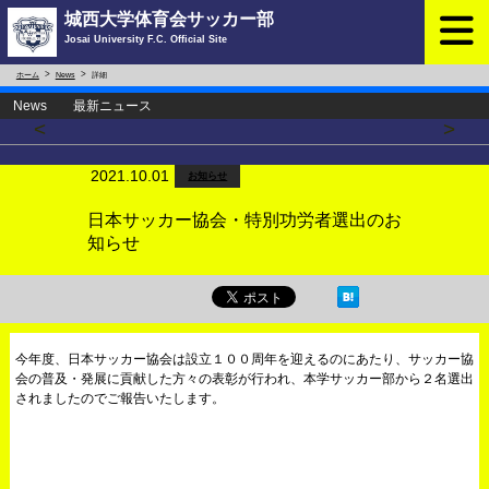
城西大学体育会サッカー部
Josai University F.C. Official Site
ホーム
News
詳細
News 最新ニュース
<
>
2021.10.01
お知らせ
日本サッカー協会・特別功労者選出のお
知らせ
今年度、日本サッカー協会は設立１００周年を迎えるのにあたり、サッカー協
会の普及・発展に貢献した方々の表彰が行われ、本学サッカー部から２名選出
されましたのでご報告いたします。