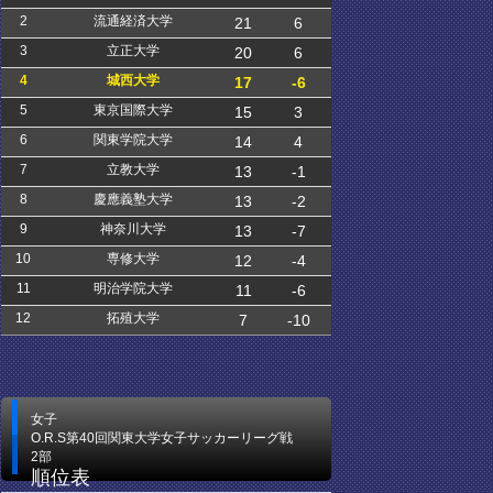
2
流通経済大学
21
6
3
立正大学
20
6
4
城西大学
17
-6
5
東京国際大学
15
3
6
関東学院大学
14
4
7
立教大学
13
-1
8
慶應義塾大学
13
-2
9
神奈川大学
13
-7
10
専修大学
12
-4
11
明治学院大学
11
-6
12
拓殖大学
7
-10
女子
O.R.S第40回関東大学女子サッカーリーグ戦
2部
順位表