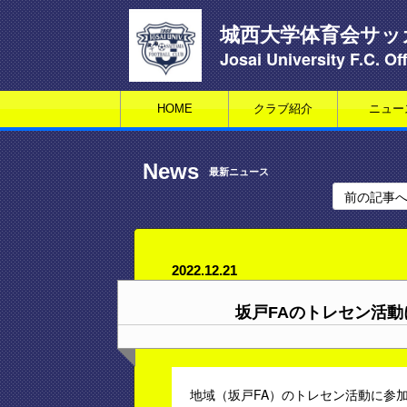
城西大学体育会サッ
Josai University F.C. Off
HOME
クラブ紹介
ニュー
News
最新ニュース
前の記事
2022.12.21
坂戸FAのトレセン活
地域（坂戸FA）のトレセン活動に参