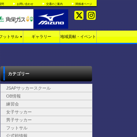
質問
お問い合わせ
交通のご案内
関係者ページ
フットサル
ギャラリー
地域貢献・イベント
▼
カテゴリー
JSAPサッカースクール
OB情報
練習会
女子サッカー
男子サッカー
フットサル
公式戦情報