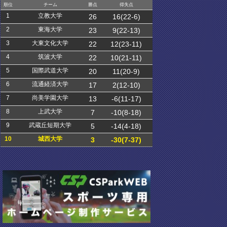
順位
チーム
勝点
得失点
1
立教大学
26
16(22-6)
2
東海大学
23
9(22-13)
3
大東文化大学
22
12(23-11)
4
筑波大学
22
10(21-11)
5
国際武道大学
20
11(20-9)
6
流通経済大学
17
2(12-10)
7
尚美学園大学
13
-6(11-17)
8
上武大学
7
-10(8-18)
9
武蔵丘短期大学
5
-14(4-18)
10
城西大学
3
-30(7-37)