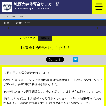
城西大学体育会サッカー部
Josai University F.C. Official Site
ホーム
News
詳細
News 最新ニュース
<
>
2022.12.29
お知らせ
【4送会】が行われました！！
12月17日に４送会が行われました！！
昨年に引き続き、スタッフ全員(部長監督含め)参加し、1学年に2名のスタッフ
が加わり、学年対抗で各種目を競いました。
それぞれスタッフ選手関係なく、全力を尽くし、楽しそうに戦っていました。
4年生にとってはこれが最後となり引退となります。 4年生が最後笑って終わ
れるように、地域貢献部局を中心に 種目やルールを決め行いました。