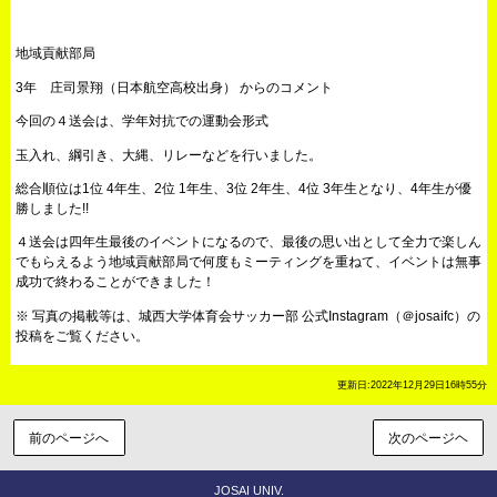
地域貢献部局
3年 庄司景翔（日本航空高校出身） からのコメント
今回の４送会は、学年対抗での運動会形式
玉入れ、綱引き、大縄、リレーなどを行いました。
総合順位は1位 4年生、2位 1年生、3位 2年生、4位 3年生となり、4年生が優
勝しました!!
４送会は四年生最後のイベントになるので、最後の思い出として全力で楽しん
でもらえるよう地域貢献部局で何度もミーティングを重ねて、イベントは無事
成功で終わることができました！
※ 写真の掲載等は、城西大学体育会サッカー部 公式Instagram（＠josaifc）の
投稿をご覧ください。
更新日:2022年12月29日16時55分
前のページへ
次のページヘ
JOSAI UNIV.