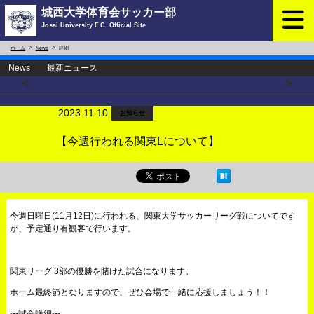
城西大学体育会サッカー部
Josai University F.C. Official Site
ホーム
News
詳細
News 最新ニュース
<
>
2023.11.10
お知らせ
【今週行われる関東Lについて】
今週日曜日(11月12日)に行われる、関東大学サッカーリーグ戦についてです
が、予定通り有観客で行います。
関東リーグ 3部の優勝を賭けた試合になります。
ホーム最終節となりますので、ぜひ会場で一緒に応援しましょう！！
〜試合詳細〜