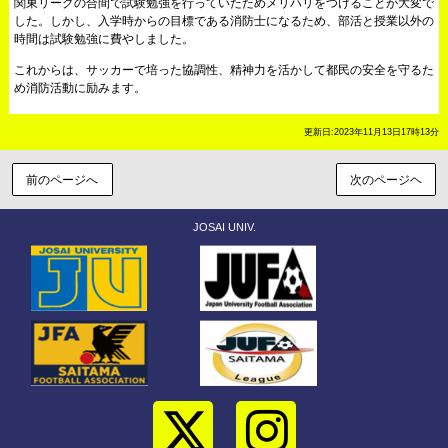
関東リーグの合間で試験勉強を行っていたためメリハリをつけることが大変で
した。しかし、入学時からの目標である消防士になるため、部活と授業以外の
時間は試験勉強に費やしました。
これからは、サッカーで培った協調性、精神力を活かして都民の安全を守るた
め消防活動に励みます。
更新日:2023年11月13日17時13分
前のページへ
次のページヘ
JOSAI UNIV.