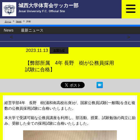
城西大学体育会サッカー部
Josai University F.C. Official Site
ホーム
News
詳細
News 最新ニュース
<
>
2023.11.13
お知らせ
【弊部所属 4年 長野 樹が公務員採用
試験に合格】
経営学部4年 長野 樹(浦和南高校出身)が、国家公務員試験(一般職)を含む複
数の公務員採用試験に合格いたしました。
本大学で受講可能な公務員講座を利用し、部活動、授業、試験勉強の両立に励
み、受験した全ての採用試験に合格いたしました。