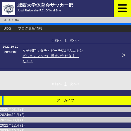
城西大学体育会サッカー部
Josai University F.C. Official Site
ホーム
Blog
Blog ブログ更新情報
« 前へ
1
次へ »
2022-10-10
女子部門：タチヒビーチCUPのエキシ
20:58:00
>
ビジョンマッチに招待いただきまし
た！！
« 前へ
1
次へ »
アーカイブ
2025年03月 (1)
2024年11月 (2)
2023年03月 (1)
2022年12月 (1)
2022年10月 (1)