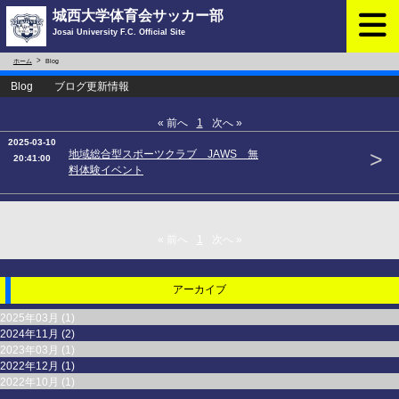
城西大学体育会サッカー部
Josai University F.C. Official Site
ホーム
Blog
Blog ブログ更新情報
« 前へ
1
次へ »
2025-03-10
>
地域総合型スポーツクラブ JAWS 無
20:41:00
料体験イベント
« 前へ
1
次へ »
アーカイブ
2025年03月 (1)
2024年11月 (2)
2023年03月 (1)
2022年12月 (1)
2022年10月 (1)