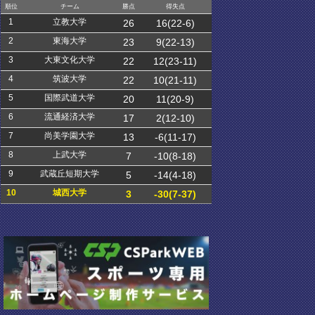
順位
チーム
勝点
得失点
1
立教大学
26
16(22-6)
2
東海大学
23
9(22-13)
3
大東文化大学
22
12(23-11)
4
筑波大学
22
10(21-11)
5
国際武道大学
20
11(20-9)
6
流通経済大学
17
2(12-10)
7
尚美学園大学
13
-6(11-17)
8
上武大学
7
-10(8-18)
9
武蔵丘短期大学
5
-14(4-18)
10
城西大学
3
-30(7-37)