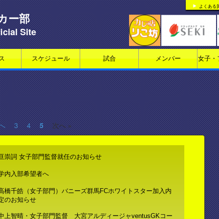
よくある
カー部
icial Site
ス
スケジュール
試合
メンバー
女子・
前へ
3
4
5
次へ »
亘崇詞 女子部門監督就任のお知らせ
学内入部希望者へ
高橋千皓（女子部門）バニーズ群馬FCホワイトスター加入内
定のお知らせ
中上智晴・女子部門監督 大宮アルディージャventusGKコー