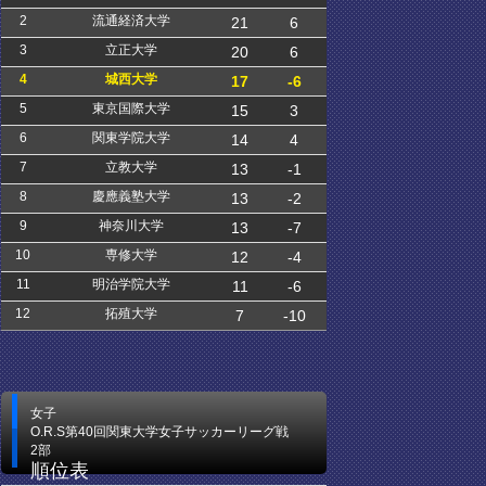
2
流通経済大学
21
6
3
立正大学
20
6
4
城西大学
17
-6
5
東京国際大学
15
3
6
関東学院大学
14
4
7
立教大学
13
-1
8
慶應義塾大学
13
-2
9
神奈川大学
13
-7
10
専修大学
12
-4
11
明治学院大学
11
-6
12
拓殖大学
7
-10
女子
O.R.S第40回関東大学女子サッカーリーグ戦
2部
順位表