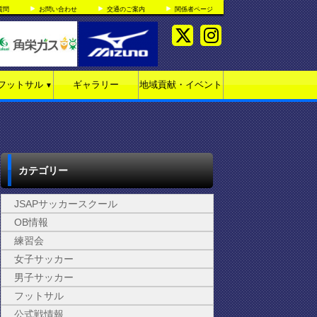
質問
お問い合わせ
交通のご案内
関係者ページ
フットサル
ギャラリー
地域貢献・イベント
▼
カテゴリー
JSAPサッカースクール
OB情報
練習会
女子サッカー
男子サッカー
フットサル
公式戦情報