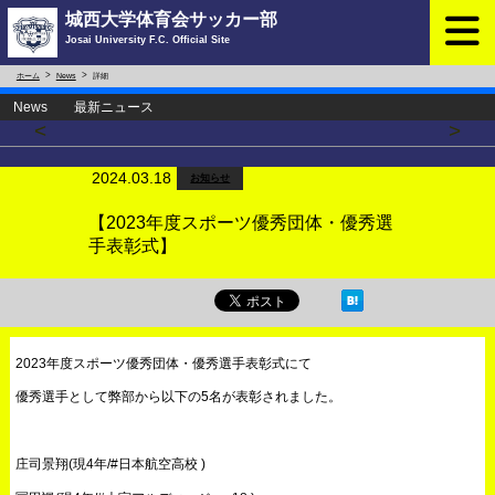
城西大学体育会サッカー部
Josai University F.C. Official Site
ホーム
News
詳細
News 最新ニュース
<
>
2024.03.18
お知らせ
【2023年度スポーツ優秀団体・優秀選
手表彰式】
2023年度スポーツ優秀団体・優秀選手表彰式にて
優秀選手として弊部から以下の5名が表彰されました。
庄司景翔(現4年/#日本航空高校 )