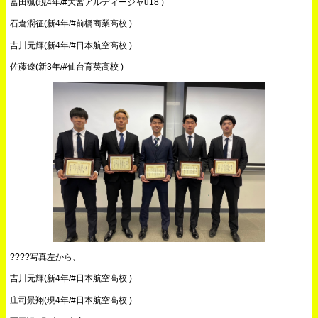
冨田颯(現4年/#大宮アルディージャu18 )
石倉潤征(新4年/#前橋商業高校 )
吉川元輝(新4年/#日本航空高校 )
佐藤遼(新3年/#仙台育英高校 )
????写真左から、
吉川元輝(新4年/#日本航空高校 )
庄司景翔(現4年/#日本航空高校 )