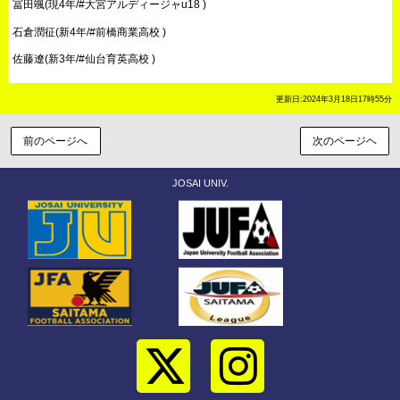
冨田颯(現4年/#大宮アルディージャu18 )
石倉潤征(新4年/#前橋商業高校 )
佐藤遼(新3年/#仙台育英高校 )
更新日:2024年3月18日17時55分
前のページへ
次のページヘ
JOSAI UNIV.