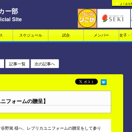
よくある
カー部
icial Site
ス
スケジュール
試合
メンバー
女子・
へ
記事一覧
次の記事へ
ユニフォームの贈呈】
古谷野篤 様へ、レプリカユニフォームの贈呈をして参り