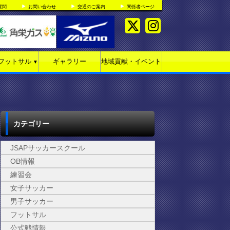
質問
お問い合わせ
交通のご案内
関係者ページ
フットサル
ギャラリー
地域貢献・イベント
▼
カテゴリー
JSAPサッカースクール
OB情報
練習会
女子サッカー
男子サッカー
フットサル
公式戦情報