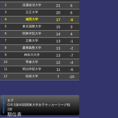
2
流通経済大学
21
6
3
立正大学
20
6
4
城西大学
17
-6
5
東京国際大学
15
3
6
関東学院大学
14
4
7
立教大学
13
-1
8
慶應義塾大学
13
-2
9
神奈川大学
13
-7
10
専修大学
12
-4
11
明治学院大学
11
-6
12
拓殖大学
7
-10
女子
O.R.S第40回関東大学女子サッカーリーグ戦
2部
順位表