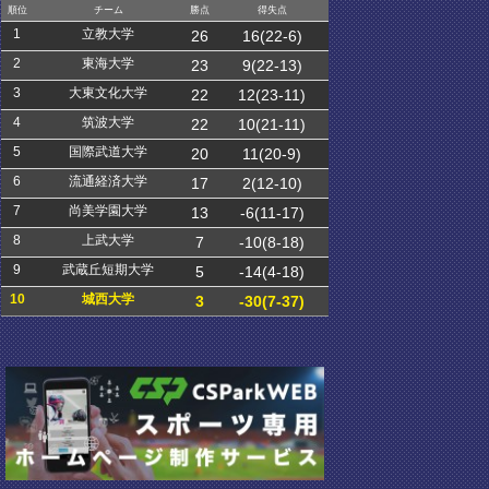
順位
チーム
勝点
得失点
1
立教大学
26
16(22-6)
2
東海大学
23
9(22-13)
3
大東文化大学
22
12(23-11)
4
筑波大学
22
10(21-11)
5
国際武道大学
20
11(20-9)
6
流通経済大学
17
2(12-10)
7
尚美学園大学
13
-6(11-17)
8
上武大学
7
-10(8-18)
9
武蔵丘短期大学
5
-14(4-18)
10
城西大学
3
-30(7-37)